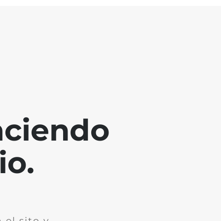
aciendo
io.
el sito y