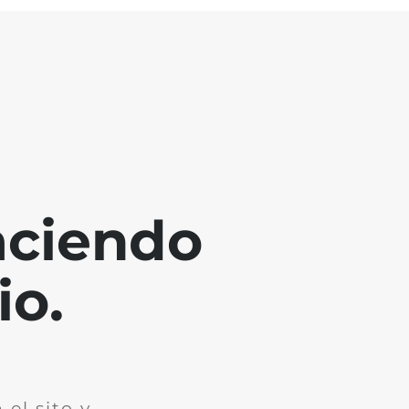
aciendo
io.
el sito y